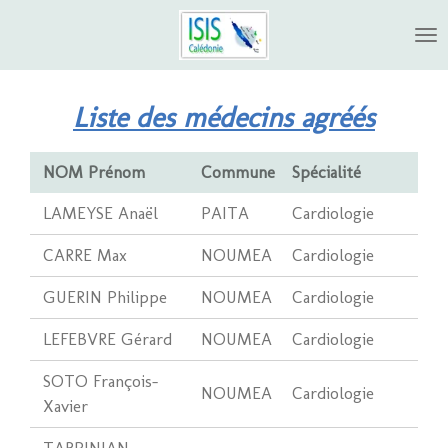
Passer
au
contenu
principal
Liste des médecins agréés
NOM Prénom
Commune
Spécialité
LAMEYSE Anaël
PAITA
Cardiologie
CARRE Max
NOUMEA
Cardiologie
GUERIN Philippe
NOUMEA
Cardiologie
LEFEBVRE Gérard
NOUMEA
Cardiologie
SOTO François-
NOUMEA
Cardiologie
Xavier